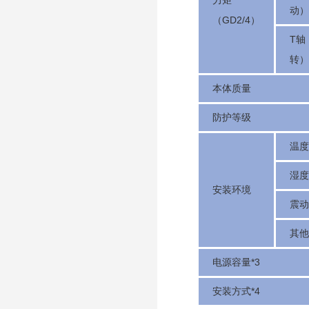
力矩
动）
（GD2/4）
T轴
转）
本体质量
防护等级
温度
湿度
安装环境
震动
其他
电源容量*3
安装方式*4