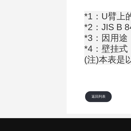
*1：U臂
*2：JIS B
*3：因用
*4：壁挂
(注)本表是
返回列表