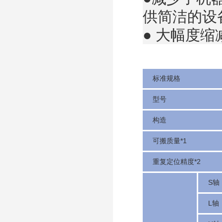
供简洁的设
● 大幅度
标准规格
型号
构造
可搬质量*1
重复定位精度*2
S轴
L轴