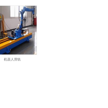
机器人滑轨
1
2
3