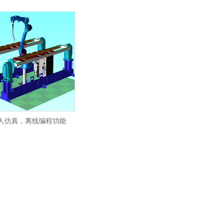
人仿真，离线编程功能
1
2
3