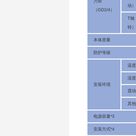
力矩
动）
（GD2/4）
T轴
转）
本体质量
防护等级
温度
湿度
安装环境
震动
其他
电源容量*3
安装方式*4