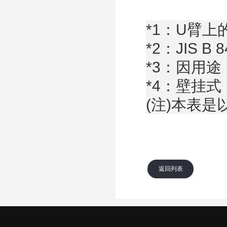
*1：U臂
*2：JIS B
*3：因用
*4：壁挂
(注)本表是
返回列表