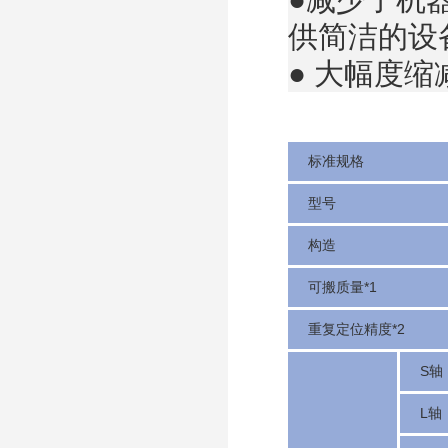
供简洁的设
● 大幅度
标准规格
型号
构造
可搬质量*1
重复定位精度*2
S轴
L轴