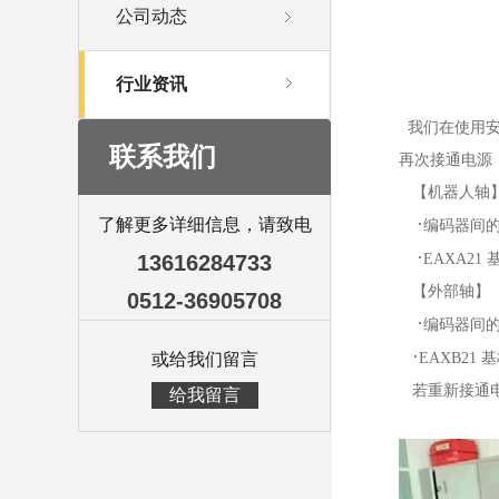
公司动态
行业资讯
我们在使用安
联系我们
再次接通电源
【机器人轴
·
了解更多详细信息，请致电
编码器间
·
13616284733
EAXA21 
【外部轴】
0512-36905708
·
编码器间
·
或给我们留言
EAXB21 基板
若重新接通电
给我留言