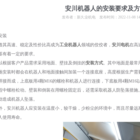
安川机器人的安装要求及方
发布者：新久业机电 发布时间：2022-11-08 14:0
安装
借其高速、稳定及性价比高成为
工业机器人
领域的佼佼者，
安川电机
在高
基有着一定的要求。
以根据客户产品需求采用地面、壁挂及倒挂的
安装方式
。其中地面是最常
场安装时都会在机器人和地面接触间加装一个连接底座，高度根据生产需
板焊接而成，上底板用4颗M16的螺栓和机器人进行连接，下底板用4颗M1
程中螺栓松动。壁装和倒装在用螺栓固定后，还需采取
机器人
防坠落措施
动造成机器人坠落。
外，安川机器人应安装在温度小，较干燥，少粉尘的环境中，而且尽量远
1
2
3
人使用寿命。